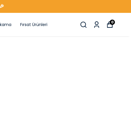
🎉
0
ıkama
Fırsat Ürünleri