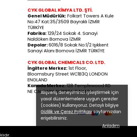
CYK GLOBAL KİMYA LTD. ŞTİ.
Genel Müdürlük:
Folkart Towers A Kule
No:47 Kat:35/3509 Bayraklı İZMİR
TÜRKİYE
Fabrika:
129/24 Sokak 4. Sanayi
Naldöken Bornova İZMİR
Depolar:
6016/8 Sokak No:1/2 Işıkkent
Sanayi Alanı Bornova İZMİR TÜRKİYE
CYK GLOBAL CHEMICALS CO. LTD.
İngiltere Merkez:
1st Floor,
Bloomsbury Street WC1B3Q LONDON
ENGLAND
Kanada Merkez:
128 Templewood RD
NE CALGARY ALBERTA CANADA
Alışveriş deneyiminizi iyileştirmek için
yasal düzenlemelere uygun çerezler
(cookies) kullanıyoruz. Detaylı bilgiye
Gizlilik ve Çerez Politikası
sayfamızdan
erişebilirsiniz.
Anladım
lıdır.