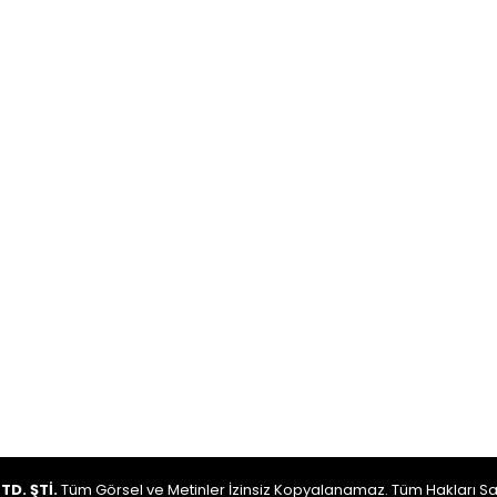
TD. ŞTİ.
Tüm Görsel ve Metinler İzinsiz Kopyalanamaz. Tüm Hakları Sak