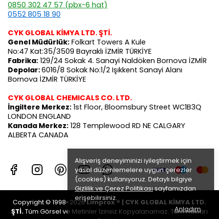
0850 302 47 57 (pbx-6 hat)
0552 805 18 90
CYK GLOBAL KİMYA LTD. ŞTİ.
Genel Müdürlük:
Folkart Towers A Kule
No:47 Kat:35/3509 Bayraklı İZMİR TÜRKİYE
Fabrika:
129/24 Sokak 4. Sanayi Naldöken Bornova İZMİR
Depolar:
6016/8 Sokak No:1/2 Işıkkent Sanayi Alanı
Bornova İZMİR TÜRKİYE
CYK GLOBAL CHEMICALS CO. LTD.
İngiltere Merkez:
1st Floor, Bloomsbury Street WC1B3Q
LONDON ENGLAND
Kanada Merkez:
128 Templewood RD NE CALGARY
ALBERTA CANADA
Alışveriş deneyiminizi iyileştirmek için
yasal düzenlemelere uygun çerezler
(cookies) kullanıyoruz. Detaylı bilgiye
Gizlilik ve Çerez Politikası
sayfamızdan
erişebilirsiniz.
Copyright © 1998-2026
Limprox ® | CYK GLOBAL KİMYA LTD.
Anladım
ŞTİ.
Tüm Görsel ve Metinler İzinsiz Kopyalanamaz. Tüm Hakları