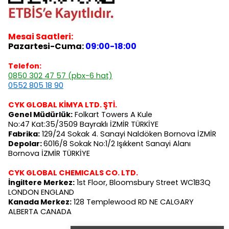
Mesai Saatleri:
Pazartesi-Cuma:
09:00-18:00
Telefon:
0850 302 47 57 (pbx-6 hat)
0552 805 18 90
CYK GLOBAL KİMYA LTD. ŞTİ.
Genel Müdürlük:
Folkart Towers A Kule
No:47 Kat:35/3509 Bayraklı İZMİR TÜRKİYE
Fabrika:
129/24 Sokak 4. Sanayi Naldöken Bornova İZMİR
Depolar:
6016/8 Sokak No:1/2 Işıkkent Sanayi Alanı
Bornova İZMİR TÜRKİYE
CYK GLOBAL CHEMICALS CO. LTD.
İngiltere Merkez:
1st Floor, Bloomsbury Street WC1B3Q
LONDON ENGLAND
Kanada Merkez:
128 Templewood RD NE CALGARY
ALBERTA CANADA