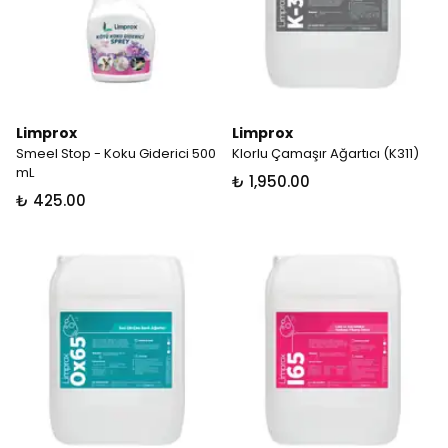
Limprox
Limprox
Smeel Stop - Koku Giderici 500
Klorlu Çamaşır Ağartıcı (K311)
mL
₺ 1,950.00
₺ 425.00