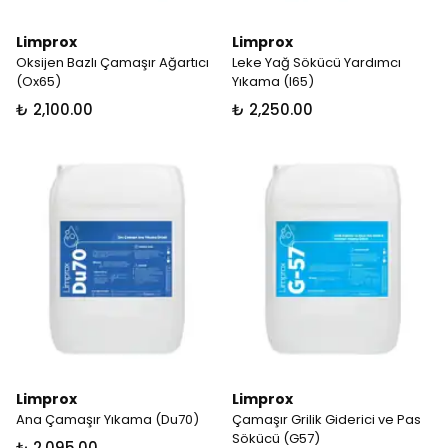
Limprox
Limprox
Oksijen Bazlı Çamaşır Ağartıcı
Leke Yağ Sökücü Yardımcı
(Ox65)
Yıkama (I65)
₺ 2,100.00
₺ 2,250.00
Limprox
Limprox
Ana Çamaşır Yıkama (Du70)
Çamaşır Grilik Giderici ve Pas
Sökücü (G57)
₺ 2,095.00