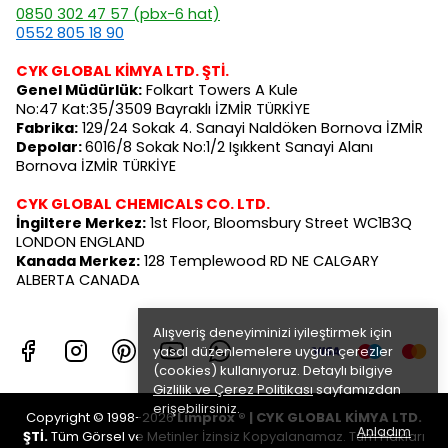
0850 302 47 57 (pbx-6 hat)
0552 805 18 90
CYK GLOBAL KİMYA LTD. ŞTİ.
Genel Müdürlük:
Folkart Towers A Kule
No:47 Kat:35/3509 Bayraklı İZMİR TÜRKİYE
Fabrika:
129/24 Sokak 4. Sanayi Naldöken Bornova İZMİR
Depolar:
6016/8 Sokak No:1/2 Işıkkent Sanayi Alanı
Bornova İZMİR TÜRKİYE
CYK GLOBAL CHEMICALS CO. LTD.
İngiltere Merkez:
1st Floor, Bloomsbury Street WC1B3Q
LONDON ENGLAND
Kanada Merkez:
128 Templewood RD NE CALGARY
ALBERTA CANADA
Alışveriş deneyiminizi iyileştirmek için
yasal düzenlemelere uygun çerezler
(cookies) kullanıyoruz. Detaylı bilgiye
Gizlilik ve Çerez Politikası
sayfamızdan
erişebilirsiniz.
Copyright © 1998-2026
Limprox ® | CYK GLOBAL KİMYA LTD.
Anladım
ŞTİ.
Tüm Görsel ve Metinler İzinsiz Kopyalanamaz. Tüm Hakları