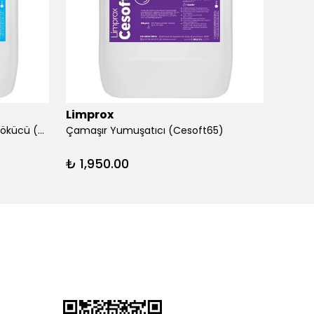
Limprox
Limp
Çamaşır Grilik Giderici ve Pas Sökücü (G57)
Çamaşır Yumuşatıcı (Cesoft65)
Efor+ 
₺ 1,950.00
₺ 1,4