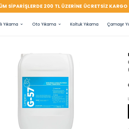
ÜM SIPARIŞLERDE 200 TL ÜZERİNE ÜCRETSİZ KARGO 
lı Yıkama
Oto Yıkama
Koltuk Yıkama
Çamaşır Y