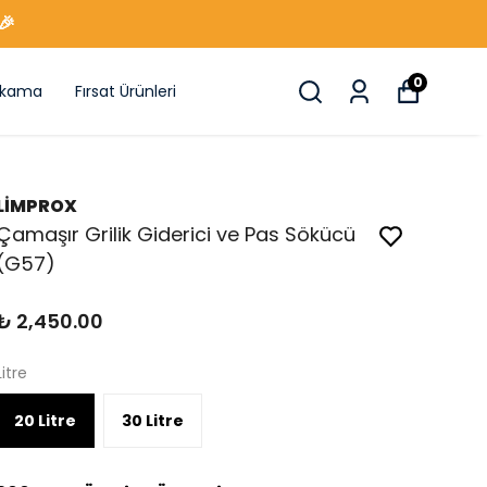
🎉
0
ıkama
Fırsat Ürünleri
LİMPROX
Çamaşır Grilik Giderici ve Pas Sökücü
(G57)
₺ 2,450.00
Litre
20 Litre
30 Litre