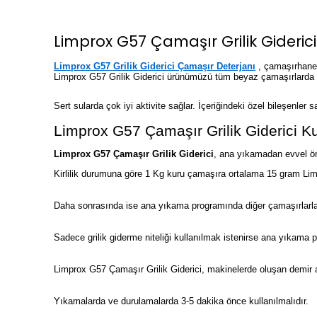
Limprox G57 Çamaşır Grilik Gideric
Limprox G57 Grilik Giderici Çamaşır Deterjanı
, çamaşırhanel
Limprox G57 Grilik Giderici ürünümüzü tüm beyaz çamaşırlarda gü
Sert sularda çok iyi aktivite sağlar. İçeriğindeki özel bileşenle
Limprox G57 Çamaşır Grilik Giderici Ku
Limprox G57 Çamaşır Grilik Giderici
, ana yıkamadan evvel ön
Kirlilik durumuna göre 1 Kg kuru çamaşıra ortalama 15 gram Limp
Daha sonrasında ise ana yıkama programında diğer çamaşırlarla 
Sadece grilik giderme niteliği kullanılmak istenirse ana yıkama pr
Limprox G57 Çamaşır Grilik Giderici, makinelerde oluşan demir a
Yıkamalarda ve durulamalarda 3-5 dakika önce kullanılmalıdır.