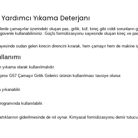
i Yardımcı Yıkama Deterjanı
erde çamaşırlar üzerindeki oluşan pas, grilik, küf, kireç gibi ciddi sorunları
venle kullanabilirsiniz. Güçlü formülizasyonu sayesinde oluşan kireç ve pas 
r sayesinde sudan gelen kirecin direncini kırarak, hem çamaşır hem de makine iç
llanımı
 yıkama olarak kullanılmalıdır.
rox G57 Çamaşır Grilik Giderici ürünün kullanılması tavsiye olunur.
yıkanabilir.
ogramında kullanılabilir.
rtıklarının giderilmesinde de rol oynar. Kimyasal formülizasyonu demir tutucu