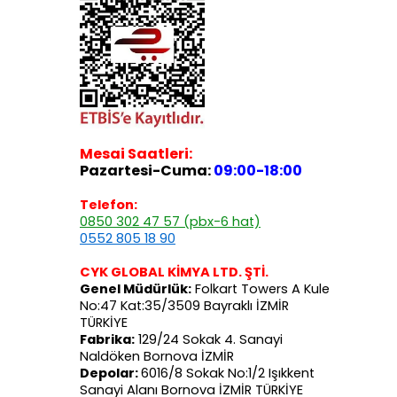
Mesai Saatleri:
Pazartesi-Cuma:
09:00-18:00
Telefon:
0850 302 47 57 (pbx-6 hat)
0552 805 18 90
CYK GLOBAL KİMYA LTD. ŞTİ.
Genel Müdürlük:
Folkart Towers A Kule
No:47 Kat:35/3509 Bayraklı İZMİR
TÜRKİYE
Fabrika:
129/24 Sokak 4. Sanayi
Naldöken Bornova İZMİR
Depolar:
6016/8 Sokak No:1/2 Işıkkent
Sanayi Alanı Bornova İZMİR TÜRKİYE