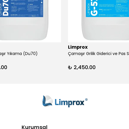
Limprox
şır Yıkama (Du70)
.00
₺ 2,450.00
Kurumsal