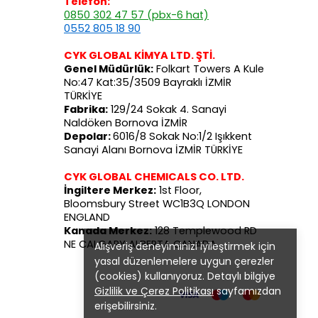
Telefon:
0850 302 47 57 (pbx-6 hat)
0552 805 18 90
CYK GLOBAL KİMYA LTD. ŞTİ.
Genel Müdürlük:
Folkart Towers A Kule
No:47 Kat:35/3509 Bayraklı İZMİR
TÜRKİYE
Fabrika:
129/24 Sokak 4. Sanayi
Naldöken Bornova İZMİR
Depolar:
6016/8 Sokak No:1/2 Işıkkent
Sanayi Alanı Bornova İZMİR TÜRKİYE
CYK GLOBAL CHEMICALS CO. LTD.
İngiltere Merkez:
1st Floor,
Bloomsbury Street WC1B3Q LONDON
ENGLAND
Kanada Merkez:
128 Templewood RD
NE CALGARY ALBERTA CANADA
Alışveriş deneyiminizi iyileştirmek için
yasal düzenlemelere uygun çerezler
(cookies) kullanıyoruz. Detaylı bilgiye
Gizlilik ve Çerez Politikası
sayfamızdan
erişebilirsiniz.