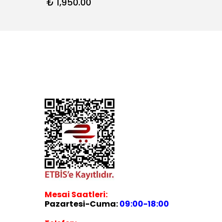
₺ 1,950.00
₺ 1,4
Mesai Saatleri:
Pazartesi-Cuma:
09:00-18:00