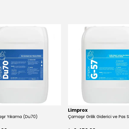
Limprox
şır Yıkama (Du70)