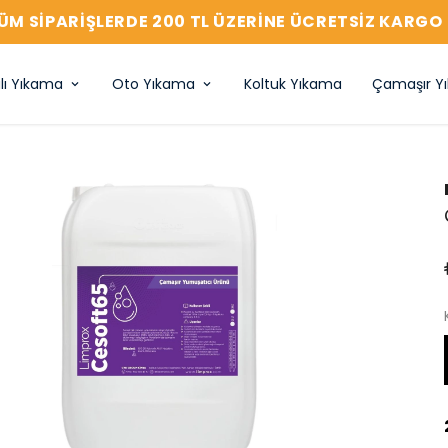
ÜM SIPARIŞLERDE 200 TL ÜZERİNE ÜCRETSİZ KARGO 
lı Yıkama
Oto Yıkama
Koltuk Yıkama
Çamaşır Y