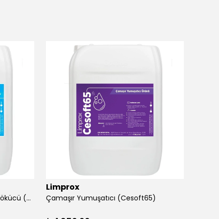
Limprox
Limp
Çamaşır Grilik Giderici ve Pas Sökücü (G57)
Çamaşır Yumuşatıcı (Cesoft65)
Efor+ 