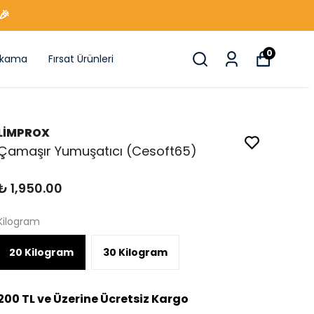
🎉
0
ıkama
Fırsat Ürünleri
LİMPROX
Çamaşır Yumuşatıcı (Cesoft65)
₺ 1,950.00
Kilogram
20 Kilogram
30 Kilogram
200 TL ve Üzerine Ücretsiz Kargo