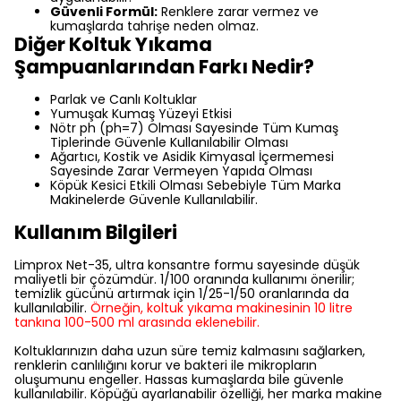
Güvenli Formül:
Renklere zarar vermez ve
kumaşlarda tahrişe neden olmaz.
Diğer Koltuk Yıkama
Şampuanlarından Farkı Nedir?
Parlak ve Canlı Koltuklar
Yumuşak Kumaş Yüzeyi Etkisi
Nötr ph (ph=7) Olması Sayesinde Tüm Kumaş
Tiplerinde Güvenle Kullanılabilir Olması
Ağartıcı, Kostik ve Asidik Kimyasal İçermemesi
Sayesinde Zarar Vermeyen Yapıda Olması
Köpük Kesici Etkili Olması Sebebiyle Tüm Marka
Makinelerde Güvenle Kullanılabilir.
Kullanım Bilgileri
Limprox Net-35, ultra konsantre formu sayesinde düşük
maliyetli bir çözümdür. 1/100 oranında kullanımı önerilir;
temizlik gücünü artırmak için 1/25-1/50 oranlarında da
kullanılabilir.
Örneğin, koltuk yıkama makinesinin 10 litre
tankına 100-500 ml arasında eklenebilir.
Koltuklarınızın daha uzun süre temiz kalmasını sağlarken,
renklerin canlılığını korur ve bakteri ile mikropların
oluşumunu engeller. Hassas kumaşlarda bile güvenle
kullanılabilir. Köpüğü ayarlanabilir özelliği, her marka makine